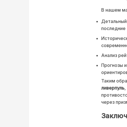
В нашем м
Детальный 
последние 
Историчес
современно
Анализ рей
Прогнозы и
ориентиров
Таким обра
ливерпуль
,
противосто
через приз
Заключ