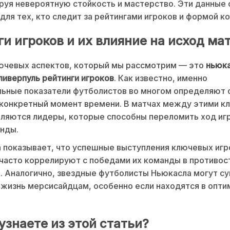
уя невероятную стойкость и мастерство. Эти данные
для тех, кто следит за рейтингами игроков и формой к
и игроков и их влияние на исход ма
лючевых аспектов, который мы рассмотрим — это
ньюк
ливерпуль рейтинги игроков
. Как известно, именно
ьные показатели футболистов во многом определяют 
конкретный момент времени. В матчах между этими к
ляются лидеры, которые способны переломить ход игр
нды.
 показывает, что успешные выступления ключевых игр
часто коррелируют с победами их команды в противос
 Аналогично, звездные футболисты Ньюкасла могут с
жизнь мерсисайдцам, особенно если находятся в опти
узнаете из этой статьи?