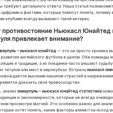
ы требуют детального ответа. Наша статья познакомит
цифрами и фактами, которые помогут понять, почему 
и клубами всегда вызывают такой интерес.
 противостояние Ньюкасл Юнайтед 
уля привлекает внимание?
верпуль – ньюкасл юнайтед
— это не просто хроника ма
развития английского футбола в целом. Обе команды 
следие и традиции, а их поединки часто решают судьбу
х титулов или мест в еврокубках. Встреча
ньюкасл лив
ровождается высоким накалом страстей и напряжение
ремятся доказать своё превосходство.
, анализ
ливерпуль – ньюкасл юнайтед статистика
помо
нденции и закономерности, которые не всегда очевидн
ном просмотре матчей. Это особенно важно для анали
оторые хотят понять, какие факторы влияют на исход 