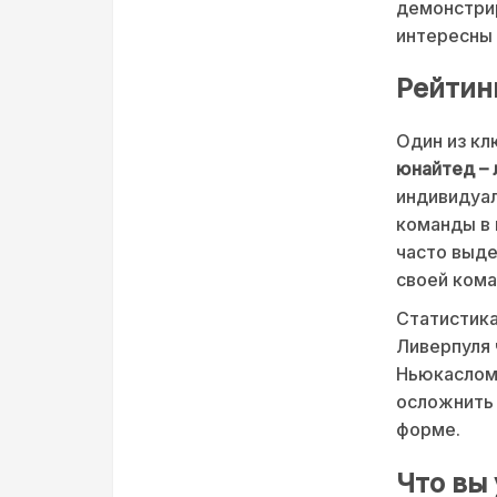
демонстрир
интересны 
Рейтинг
Один из к
юнайтед – 
индивидуал
команды в 
часто выде
своей кома
Статистика
Ливерпуля 
Ньюкаслом.
осложнить 
форме.
Что вы 