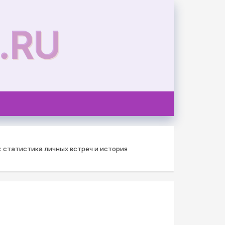
.RU
 статистика личных встреч и история