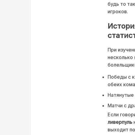
будь то та
игроков.
Истори
статис
При изуче
несколько 
болельщик
Победы с 
обеих кома
Натянутые 
Матчи с др
Если говор
ливерпуль
н
выходит по