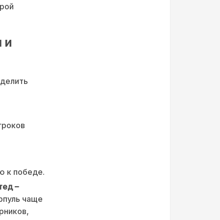
трой
 и
делить
гроков
ю к победе.
тед –
рпуль чаще
рников,