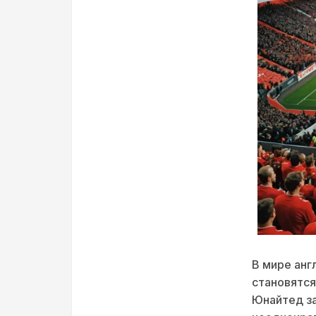
В мире анг
становятс
Юнайтед за