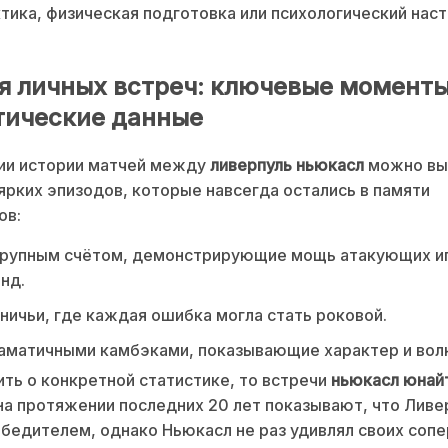
ктика, физическая подготовка или психологический нас
я личных встреч: ключевые моменты
тические данные
нии истории матчей между
ливерпуль ньюкасл
можно вы
ярких эпизодов, которые навсегда остались в памяти
ов:
крупным счётом, демонстрирующие мощь атакующих и
нд.
ничьи, где каждая ошибка могла стать роковой.
аматичными камбэками, показывающие характер и вол
ить о конкретной статистике, то встречи
ньюкасл юнай
а протяжении последних 20 лет показывают, что Ливе
бедителем, однако Ньюкасл не раз удивлял своих сопе