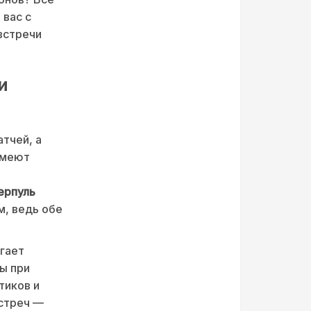
 вас с
встречи
и
тчей, а
имеют
ерпуль
м, ведь обе
гает
ы при
тиков и
встреч —