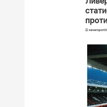
Ливе
стати
прот
seversport3