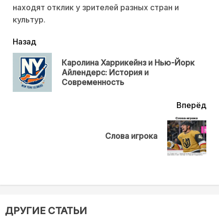
находят отклик у зрителей разных стран и
культур.
читать
Назад
еще
Каролина Харрикейнз и Нью-Йорк
Пр
Айлендерс: История и
нов
Современность
Вперёд
Next
Слова игрока
post:
ДРУГИЕ СТАТЬИ