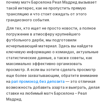
почему матч Барселона Реал Мадрид вызывает
такой интерес, как не пропустить прямую
трансляцию и что стоит ожидать от этого
грандиозного события.
Для тех, кто ищет не просто новости, а полное
погружение в атмосферу крупнейшего
футбольного дерби, мы подготовили
исчерпывающий материал. Здесь вы найдете
ключевую информацию о командах, актуальные
статистические данные, а также советы, как
максимально эффективно организовать
просмотр. А если вы хотите сделать просмотр
еще более захватывающим, обратите внимание
на
pari промокод без депозита
— это отличная
возможность добавить азарта и выиграть, делая
ставки на любимый матч Барселона – Реал
Мадрид.