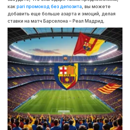
как
pari промокод без депозита
, вы можете
добавить еще больше азарта и эмоций, делая
ставки на матч Барселона – Реал Мадрид.