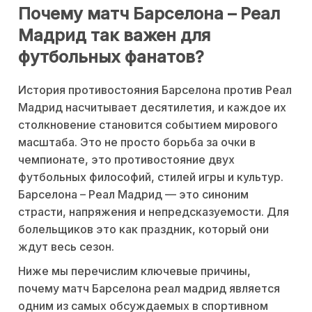
Почему матч Барселона – Реал
Мадрид так важен для
футбольных фанатов?
История противостояния Барселона против Реал
Мадрид насчитывает десятилетия, и каждое их
столкновение становится событием мирового
масштаба. Это не просто борьба за очки в
чемпионате, это противостояние двух
футбольных философий, стилей игры и культур.
Барселона – Реал Мадрид — это синоним
страсти, напряжения и непредсказуемости. Для
болельщиков это как праздник, который они
ждут весь сезон.
Ниже мы перечислим ключевые причины,
почему матч Барселона реал мадрид является
одним из самых обсуждаемых в спортивном