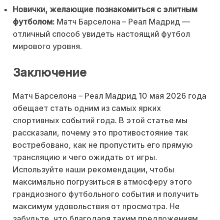
Новички, желающие познакомиться с элитным
футболом:
Матч Барселона – Реал Мадрид —
отличный способ увидеть настоящий футбол
мирового уровня.
Заключение
Матч Барселона – Реал Мадрид 10 мая 2026 года
обещает стать одним из самых ярких
спортивных событий года. В этой статье мы
рассказали, почему это противостояние так
востребовано, как не пропустить его прямую
трансляцию и чего ожидать от игры.
Используйте наши рекомендации, чтобы
максимально погрузиться в атмосферу этого
грандиозного футбольного события и получить
максимум удовольствия от просмотра. Не
забудьте, что благодаря таким предложениям,