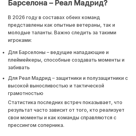
Барселона – Реал Мадрид?
В 2026 году в составах обеих команд
представлены как опытные ветераны, так и
молодые таланты. Важно следить за такими
игроками:
Для Барселоны – ведущие нападающие и
плеймейкеры, способные создавать моменты и
забивать
Для Реал Мадрид – защитники и полузащитники с
высокой выносливостью и тактической
грамотностью
Статистика последних встреч показывает, что
результат часто зависит от того, кто реализует
свои моменты и как команды справляются с
прессингом соперника.