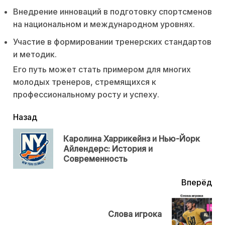
Внедрение инноваций в подготовку спортсменов
на национальном и международном уровнях.
Участие в формировании тренерских стандартов
и методик.
Его путь может стать примером для многих
молодых тренеров, стремящихся к
профессиональному росту и успеху.
читать
Назад
еще
Каролина Харрикейнз и Нью-Йорк
Пр
Айлендерс: История и
нов
Современность
Вперёд
Next
Слова игрока
post: