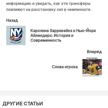
информацию и увидеть, как эти трансферы
повлияют на расстановку сил в чемпионате.
читать
Назад
еще
Каролина Харрикейнз и Нью-Йорк
Пр
Айлендерс: История и
нов
Современность
Вперёд
Next
Слова игрока
post:
ДРУГИЕ СТАТЬИ