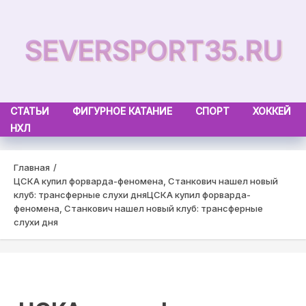
Skip
to
SEVERSPORT35.RU
content
СТАТЬИ
ФИГУРНОЕ КАТАНИЕ
СПОРТ
ХОККЕЙ
НХЛ
Главная
ЦСКА купил форварда-феномена, Станкович нашел новый
клуб: трансферные слухи дня
ЦСКА купил форварда-
феномена, Станкович нашел новый клуб: трансферные
слухи дня