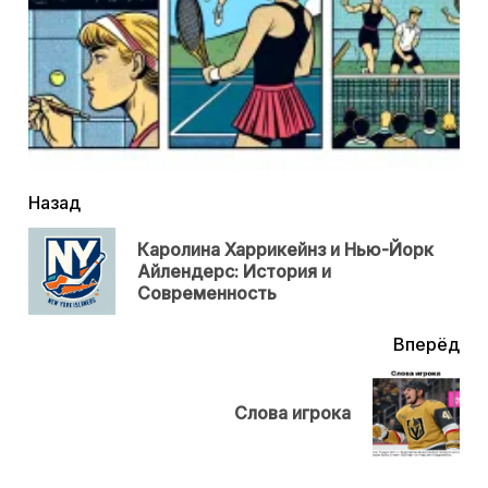
читать
Назад
еще
Каролина Харрикейнз и Нью-Йорк
Пр
Айлендерс: История и
нов
Современность
Вперёд
Next
Слова игрока
post: