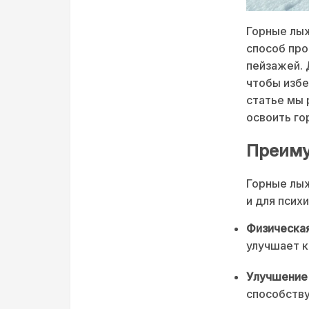
Горные лыж
способ про
пейзажей. 
чтобы избе
статье мы 
освоить го
Преиму
Горные лыж
и для псих
Физическая
улучшает к
Улучшение 
способству