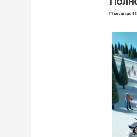
Полн
seversport3