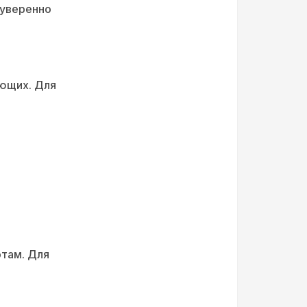
 уверенно
ающих. Для
отам. Для