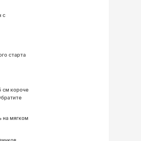
 с
го старта
5 см короче
Обратите
 на мягком
вичков.