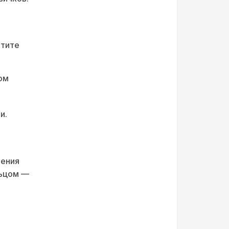
атите
ом
и.
ления
льцом —