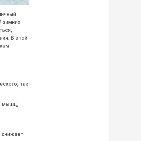
личный
й зимних
ться,
ния. В этой
чкам
еского, так
ы мышц,
и снижает