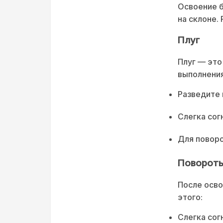
Освоение б
на склоне.
Плуг
Плуг — это
выполнения
Разведите 
Слегка сог
Для поворо
Поворот
После осво
этого:
Слегка сог