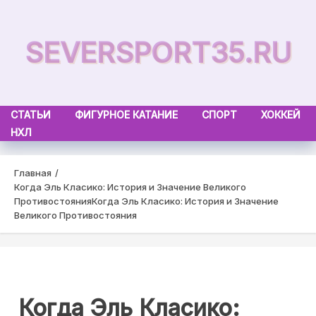
Skip
to
SEVERSPORT35.RU
content
СТАТЬИ
ФИГУРНОЕ КАТАНИЕ
СПОРТ
ХОККЕЙ
НХЛ
Главная
Когда Эль Класико: История и Значение Великого
Противостояния
Когда Эль Класико: История и Значение
Великого Противостояния
Когда Эль Класико: