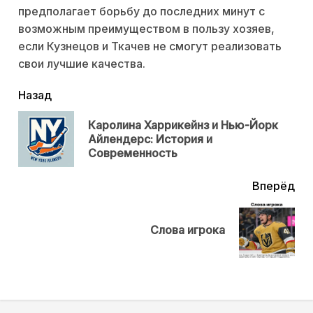
предполагает борьбу до последних минут с
возможным преимуществом в пользу хозяев,
если Кузнецов и Ткачев не смогут реализовать
свои лучшие качества.
читать
Назад
еще
Каролина Харрикейнз и Нью-Йорк
Пр
Айлендерс: История и
нов
Современность
Вперёд
Next
Слова игрока
post: