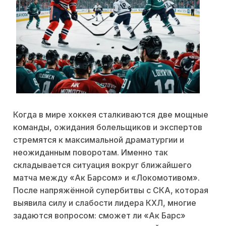
Когда в мире хоккея сталкиваются две мощные
команды, ожидания болельщиков и экспертов
стремятся к максимальной драматургии и
неожиданным поворотам. Именно так
складывается ситуация вокруг ближайшего
матча между «Ак Барсом» и «Локомотивом».
После напряжённой супербитвы с СКА, которая
выявила силу и слабости лидера КХЛ, многие
задаются вопросом: сможет ли «Ак Барс»