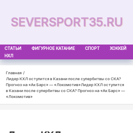
Skip
to
SEVERSPORT35.RU
content
СТАТЬИ
ФИГУРНОЕ КАТАНИЕ
СПОРТ
ХОККЕЙ
НХЛ
Главная
Лидер КХЛ оступится в Казани после супербитвы со СКА?
Прогноз на «Ак Барс» — «Локомотив»
Лидер КХЛ оступится
в Казани после супербитвы со СКА? Прогноз на «Ак Барс» —
«Локомотив»