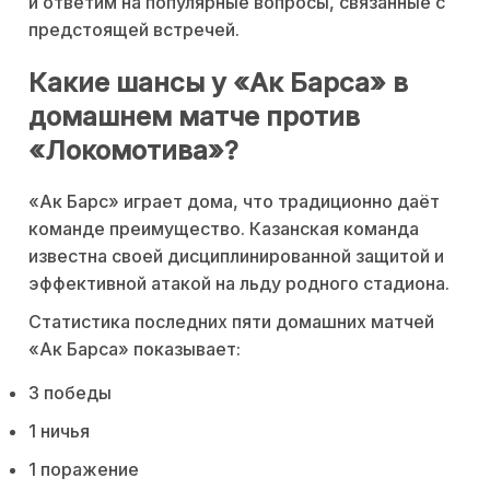
и ответим на популярные вопросы, связанные с
предстоящей встречей.
Какие шансы у «Ак Барса» в
домашнем матче против
«Локомотива»?
«Ак Барс» играет дома, что традиционно даёт
команде преимущество. Казанская команда
известна своей дисциплинированной защитой и
эффективной атакой на льду родного стадиона.
Статистика последних пяти домашних матчей
«Ак Барса» показывает:
3 победы
1 ничья
1 поражение