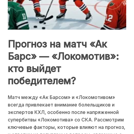
Прогноз на матч «Ак
Барс» — «Локомотив»:
кто выйдет
победителем?
Матч между «Ак Барсом» и «Локомотивом»
всегда привлекает внимание болельщиков и
экспертов КХЛ, особенно после напряженной
супербитвы «Локомотива» со СКА. Рассмотрим
ключевые факторы, которые влияют на прогноз,