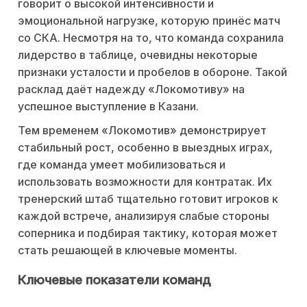
говорит о высокой интенсивности и
эмоциональной нагрузке, которую принёс матч
со СКА. Несмотря на то, что команда сохранила
лидерство в таблице, очевидны некоторые
признаки усталости и пробелов в обороне. Такой
расклад даёт надежду «Локомотиву» на
успешное выступление в Казани.
Тем временем «Локомотив» демонстрирует
стабильный рост, особенно в выездных играх,
где команда умеет мобилизоваться и
использовать возможности для контратак. Их
тренерский штаб тщательно готовит игроков к
каждой встрече, анализируя слабые стороны
соперника и подбирая тактику, которая может
стать решающей в ключевые моменты.
Ключевые показатели команд