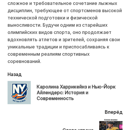
сложное и требовательное сочетание лыжных
дисциплин, требующее от спортсменов высокой
технической подготовки и физической
выносливости. Будучи одним из старейших
олимпийских видов спорта, оно продолжает
вдохновлять атлетов и зрителей, сохраняя свои
уникальные традиции и приспосабливаясь к
современным реалиям спортивных
соревнований.
читать
Назад
еще
Каролина Харрикейнз и Нью-Йорк
Пр
Айлендерс: История и
нов
Современность
Вперёд
Next