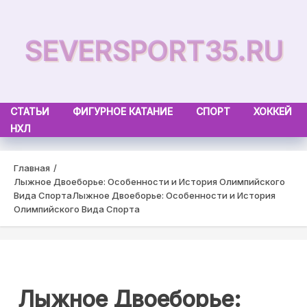
Skip
to
SEVERSPORT35.RU
content
СТАТЬИ
ФИГУРНОЕ КАТАНИЕ
СПОРТ
ХОККЕЙ
НХЛ
Главная
Лыжное Двоеборье: Особенности и История Олимпийского
Вида Спорта
Лыжное Двоеборье: Особенности и История
Олимпийского Вида Спорта
Лыжное Двоеборье: