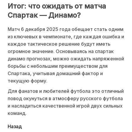
Итог: что ожидать от матча
Спартак — Динамо?
Матч 6 декабря 2025 года обещает стать одним
из ключевых в чемпионате, где каждая ошибка и
каждое тактическое решение будут иметь
огромное значение. Основываясь на спартак
динамо прогнозах, можно ожидать напряженной
борьбы с небольшим преимуществом для
Спартака, учитывая домашний фактор и
текущую форму.
Для фанатов и любителей футбола это отличный
повод окунуться в атмосферу русского футбола
и насладиться качественной игрой двух сильных
команд.
читать
Назад