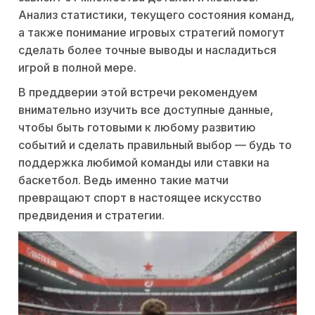
Анализ статистики, текущего состояния команд,
а также понимание игровых стратегий помогут
сделать более точные выводы и насладиться
игрой в полной мере.
В преддверии этой встречи рекомендуем
внимательно изучить все доступные данные,
чтобы быть готовыми к любому развитию
событий и сделать правильный выбор — будь то
поддержка любимой команды или ставки на
баскетбол. Ведь именно такие матчи
превращают спорт в настоящее искусство
предвидения и стратегии.