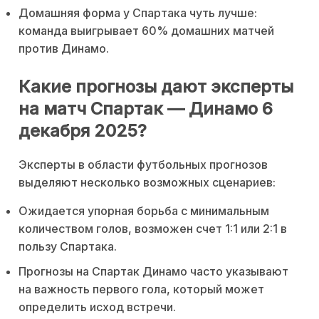
Домашняя форма у Спартака чуть лучше:
команда выигрывает 60% домашних матчей
против Динамо.
Какие прогнозы дают эксперты
на матч Спартак — Динамо 6
декабря 2025?
Эксперты в области футбольных прогнозов
выделяют несколько возможных сценариев:
Ожидается упорная борьба с минимальным
количеством голов, возможен счет 1:1 или 2:1 в
пользу Спартака.
Прогнозы на Спартак Динамо часто указывают
на важность первого гола, который может
определить исход встречи.