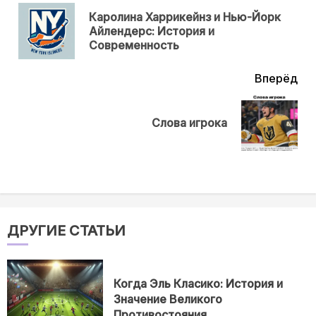
еще
Каролина Харрикейнз и Нью-Йорк
Пр
Айлендерс: История и
нов
Современность
Вперёд
Next
Слова игрока
post:
ДРУГИЕ СТАТЬИ
Когда Эль Класико: История и
Значение Великого
Противостояния