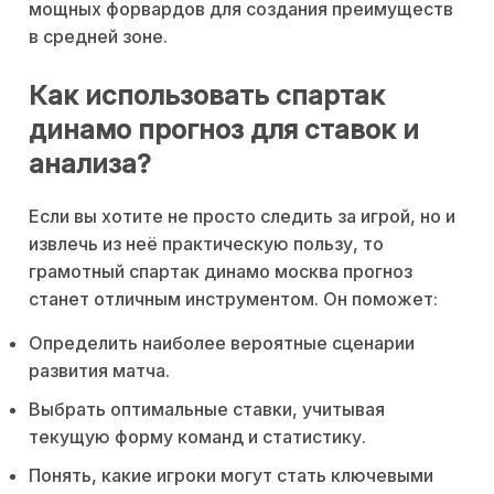
мощных форвардов для создания преимуществ
в средней зоне.
Как использовать спартак
динамо прогноз для ставок и
анализа?
Если вы хотите не просто следить за игрой, но и
извлечь из неё практическую пользу, то
грамотный спартак динамо москва прогноз
станет отличным инструментом. Он поможет:
Определить наиболее вероятные сценарии
развития матча.
Выбрать оптимальные ставки, учитывая
текущую форму команд и статистику.
Понять, какие игроки могут стать ключевыми