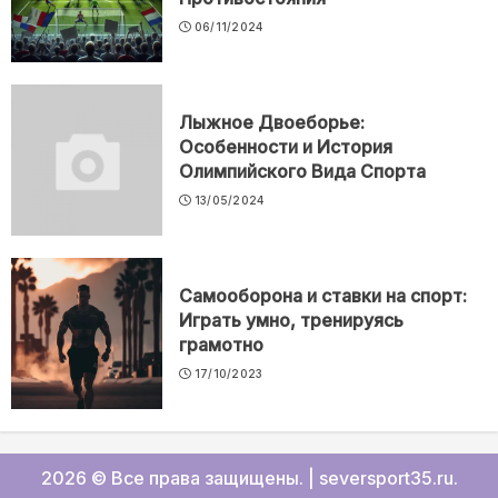
06/11/2024
Лыжное Двоеборье:
Особенности и История
Олимпийского Вида Спорта
13/05/2024
Самооборона и ставки на спорт:
Играть умно, тренируясь
грамотно
17/10/2023
2026 © Все права защищены.
|
seversport35.ru
.