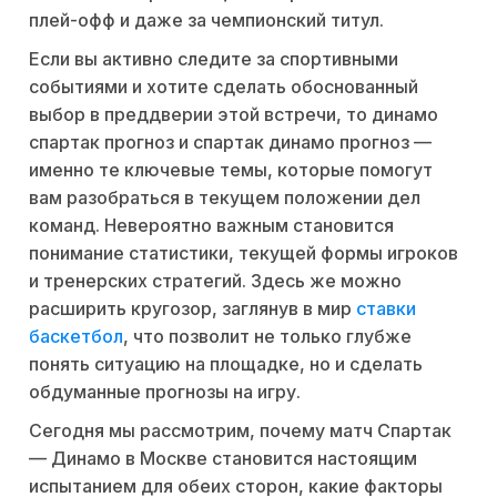
плей-офф и даже за чемпионский титул.
Если вы активно следите за спортивными
событиями и хотите сделать обоснованный
выбор в преддверии этой встречи, то динамо
спартак прогноз и спартак динамо прогноз —
именно те ключевые темы, которые помогут
вам разобраться в текущем положении дел
команд. Невероятно важным становится
понимание статистики, текущей формы игроков
и тренерских стратегий. Здесь же можно
расширить кругозор, заглянув в мир
ставки
баскетбол
, что позволит не только глубже
понять ситуацию на площадке, но и сделать
обдуманные прогнозы на игру.
Сегодня мы рассмотрим, почему матч Спартак
— Динамо в Москве становится настоящим
испытанием для обеих сторон, какие факторы