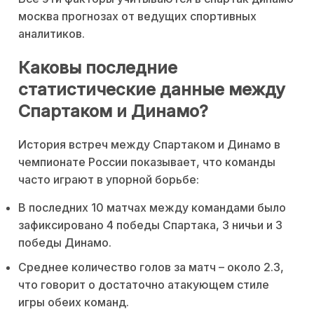
москва прогнозах от ведущих спортивных
аналитиков.
Каковы последние
статистические данные между
Спартаком и Динамо?
История встреч между Спартаком и Динамо в
чемпионате России показывает, что команды
часто играют в упорной борьбе:
В последних 10 матчах между командами было
зафиксировано 4 победы Спартака, 3 ничьи и 3
победы Динамо.
Среднее количество голов за матч – около 2.3,
что говорит о достаточно атакующем стиле
игры обеих команд.