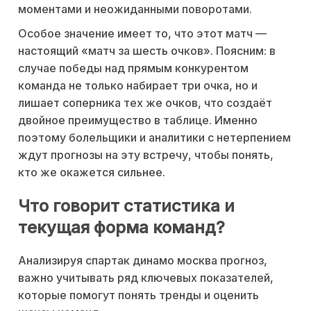
моментами и неожиданными поворотами.
Особое значение имеет то, что этот матч —
настоящий «матч за шесть очков». Поясним: в
случае победы над прямым конкурентом
команда не только набирает три очка, но и
лишает соперника тех же очков, что создаёт
двойное преимущество в таблице. Именно
поэтому болельщики и аналитики с нетерпением
ждут прогнозы на эту встречу, чтобы понять,
кто же окажется сильнее.
Что говорит статистика и
текущая форма команд?
Анализируя спартак динамо москва прогноз,
важно учитывать ряд ключевых показателей,
которые помогут понять тренды и оценить