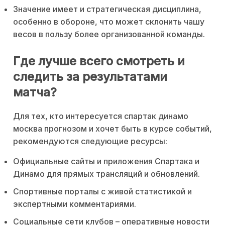
Значение имеет и стратегическая дисциплина,
особенно в обороне, что может склонить чашу
весов в пользу более организованной команды.
Где лучше всего смотреть и
следить за результатами
матча?
Для тех, кто интересуется спартак динамо
москва прогнозом и хочет быть в курсе событий,
рекомендуются следующие ресурсы:
Официальные сайты и приложения Спартака и
Динамо для прямых трансляций и обновлений.
Спортивные порталы с живой статистикой и
экспертными комментариями.
Социальные сети клубов – оперативные новости