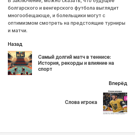
В заключение, можно сказать, что будущее
болгарского и венгерского футбола выглядит
многообещающе, и болельщики могут с
оптимизмом смотреть на предстоящие турниры
и матчи.
читать
Назад
еще
Самый долгий матч в теннисе:
Пр
История, рекорды и влияние на
нов
спорт
Вперёд
Next
Слова игрока
post: