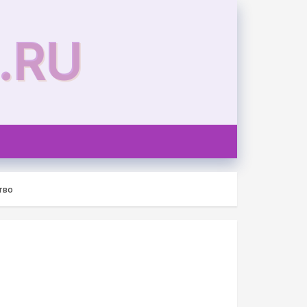
.RU
тво