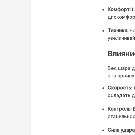
Комфорт:
Ш
дискомфорт
Техника:
Ес
увеличивай
Влияни
Вес шара д
это происх
Скорость:
Л
обладать д
Контроль:
Б
стабильнос
Сила удара