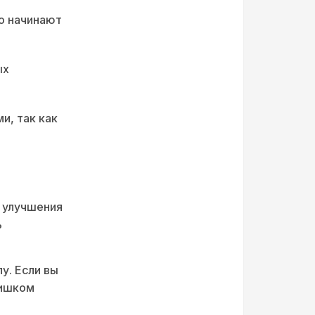
о начинают
ых
и, так как
я улучшения
ь
у. Если вы
лишком