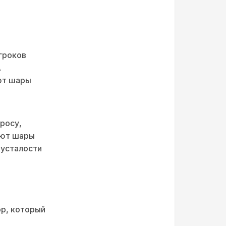
гроков
A
уют шары
росу,
ают шары
 усталости
ор, который