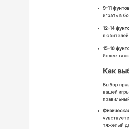
9-11 фунтов
играть в бо
12-14 фунто
любителей 
15-16 фунто
более тяже
Как вы
Выбор прав
вашей игры
правильный
Физическая
чувствуете
тяжелый дл