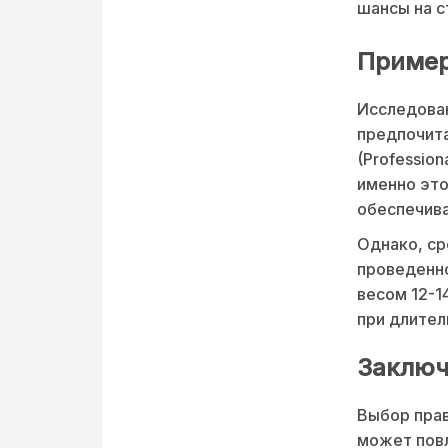
шансы на с
Пример
Исследован
предпочита
(Professio
именно это
обеспечива
Однако, ср
проведенн
весом 12-1
при длител
Заключ
Выбор прав
может повл