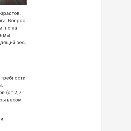
озрастов.
га. Вопрос
, но на
е мы
одящий вес,
отребности
ы.
в (от 2,7
ары весом
ми