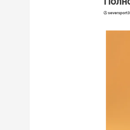
Полн
seversport3