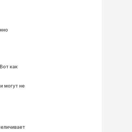
енно
 Вот как
и могут не
величивает