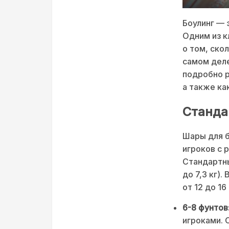
Боулинг — 
Одним из к
о том, ско
самом деле
подробно р
а также как
Станда
Шары для б
игроков с 
Стандартны
до 7,3 кг)
от 12 до 16
6-8 фунтов
игроками. 