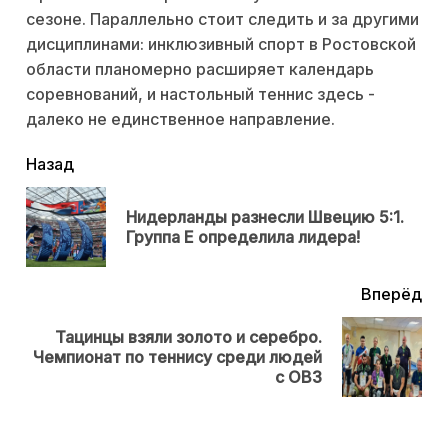
сезоне. Параллельно стоит следить и за другими
дисциплинами: инклюзивный спорт в Ростовской
области планомерно расширяет календарь
соревнований, и настольный теннис здесь -
далеко не единственное направление.
читать
Назад
еще
Нидерланды разнесли Швецию 5:1.
Пр
Группа E определила лидера!
нов
Вперёд
Тацинцы взяли золото и серебро.
Next
Чемпионат по теннису среди людей
post:
с ОВЗ