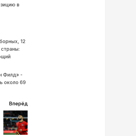
озицию в
борных, 12
 страны:
ющий
н Филд» -
ь около 69
Вперёд