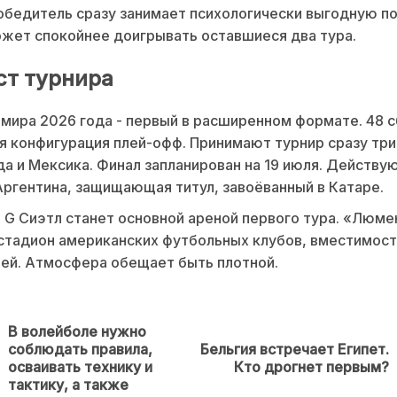
обедитель сразу занимает психологически выгодную п
ожет спокойнее доигрывать оставшиеся два тура.
ст турнира
мира 2026 года - первый в расширенном формате. 48 с
ая конфигурация плей-офф. Принимают турнир сразу три
а и Мексика. Финал запланирован на 19 июля. Действу
Аргентина, защищающая титул, завоёванный в Катаре.
 G Сиэтл станет основной ареной первого тура. «Люме
тадион американских футбольных клубов, вместимост
ей. Атмосфера обещает быть плотной.
В волейболе нужно
соблюдать правила,
Бельгия встречает Египет.
Next
осваивать технику и
Кто дрогнет первым?
post:
тактику, а также
Предыдущая