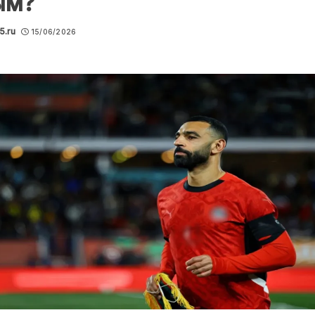
ым?
5.ru
15/06/2026