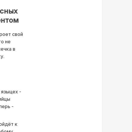
асных
ентом
роет свой
то не
ечка в
у.
 языцех -
гийцы
перь -
ойдёт к
юбому