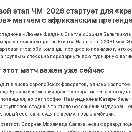
вой этап ЧМ-2026 стартует для «кр
ов» матчем с африканским претенд
 стадионе «Люмен Филд» в Сиэтле сборная Бельгии отк
мира поединком против Египта. Начало - в 22:00 мск. Э
артовая игра: обе команды прекрасно понимают, что ос
е группы G способна перевернуть всю турнирную логик
 этот матч важен уже сейчас
одит в число европейских фаворитов, однако «золотое
 де Брёйне и компании давно превратилось в притчу во
потенциал, но без трофея. На мундиале в Катаре бель
а групповой стадии, что стало болезненным ударом. Те
, новый состав и, судя по всему, новые амбиции.
е статист. Сборная Мохамеда Салаха, если форвард под
оптимальном состоянии, способна создать проблемы л