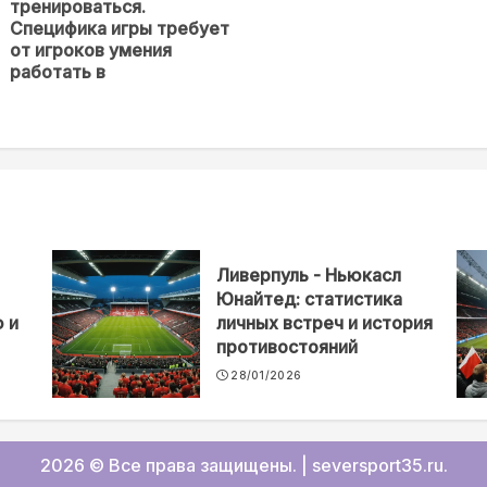
тренироваться.
новость
Специфика игры требует
от игроков умения
работать в
Ливерпуль - Ньюкасл
Юнайтед: статистика
 и
личных встреч и история
противостояний
28/01/2026
2026 © Все права защищены.
|
seversport35.ru
.