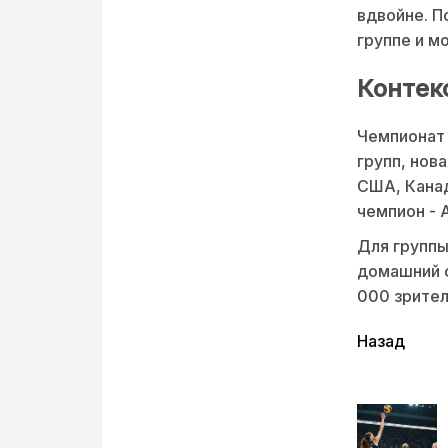
вдвойне. П
группе и м
Контек
Чемпионат 
групп, нов
США, Канад
чемпион - 
Для группы
домашний с
000 зрител
читать
Назад
еще