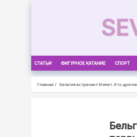
Skip
to
SE
content
СТАТЬИ
ФИГУРНОЕ КАТАНИЕ
СПОРТ
Главная
Бельгия встречает Египет. Кто дрогн
Бельг