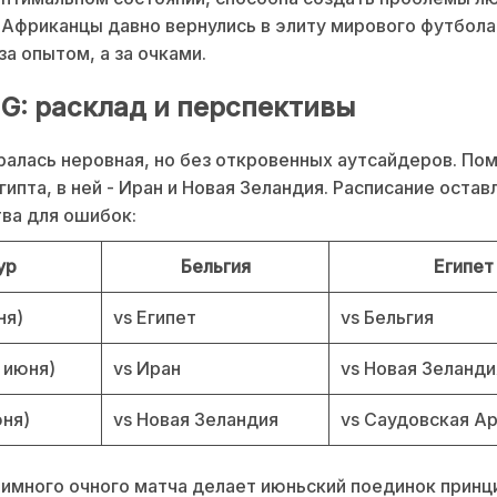
 Африканцы давно вернулись в элиту мирового футбола
за опытом, а за очками.
 G: расклад и перспективы
ралась неровная, но без откровенных аутсайдеров. По
Египта, в ней - Иран и Новая Зеландия. Расписание оста
ва для ошибок:
ур
Бельгия
Египет
ня)
vs Египет
vs Бельгия
2 июня)
vs Иран
vs Новая Зеланди
юня)
vs Новая Зеландия
vs Саудовская А
аимного очного матча делает июньский поединок прин