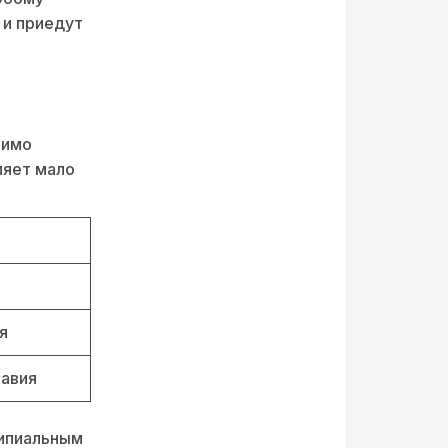
 и приедут
мимо
вляет мало
я
равия
ципиальным