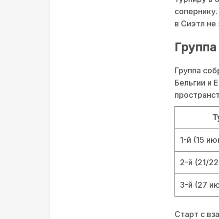
сопернику.
в Сиэтл не 
Группа
Группа соб
Бельгии и 
пространст
Т
1-й (15 ию
2-й (21/2
3-й (27 и
Старт с вз