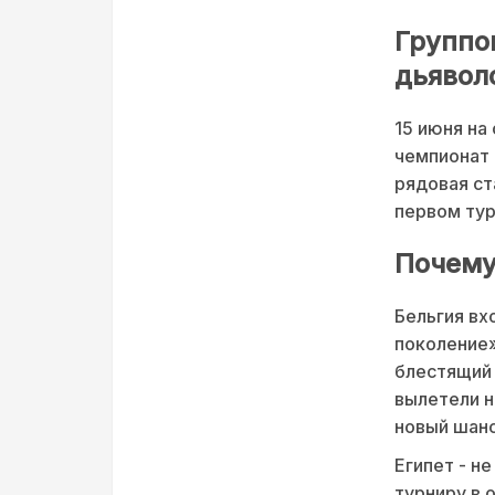
Группо
дьявол
15 июня на
чемпионат 
рядовая ст
первом тур
Почему
Бельгия вх
поколение»
блестящий 
вылетели н
новый шанс
Египет - н
турниру в 