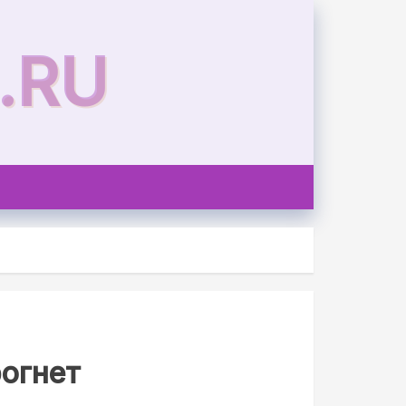
.RU
рогнет