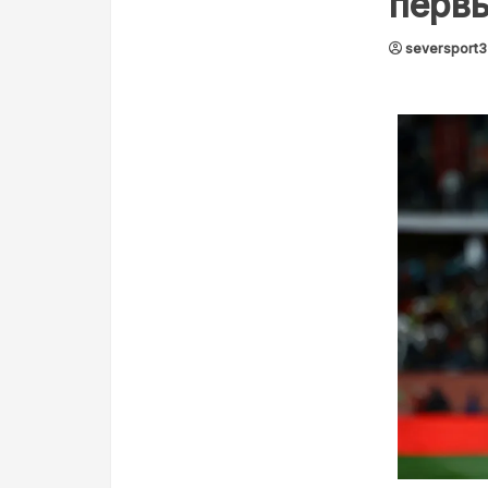
перв
seversport3