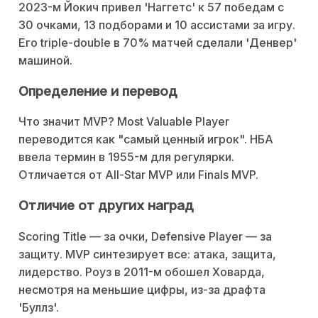
2023-м Йокич привел 'Наггетс' к 57 победам с
30 очками, 13 подборами и 10 ассистами за игру.
Его triple-double в 70% матчей сделали 'Денвер'
машиной.
Определение и перевод
Что значит MVP? Most Valuable Player
переводится как "самый ценный игрок". НБА
ввела термин в 1955-м для регулярки.
Отличается от All-Star MVP или Finals MVP.
Отличие от других наград
Scoring Title — за очки, Defensive Player — за
защиту. MVP синтезирует все: атака, защита,
лидерство. Роуз в 2011-м обошел Ховарда,
несмотря на меньшие цифры, из-за драфта
'Буллз'.