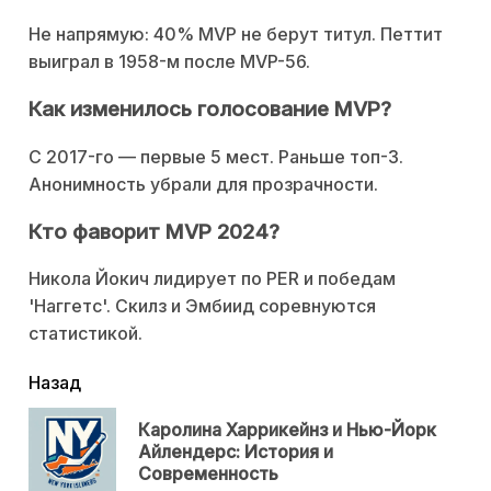
Не напрямую: 40% MVP не берут титул. Петтит
выиграл в 1958-м после MVP-56.
Как изменилось голосование MVP?
С 2017-го — первые 5 мест. Раньше топ-3.
Анонимность убрали для прозрачности.
Кто фаворит MVP 2024?
Никола Йокич лидирует по PER и победам
'Наггетс'. Скилз и Эмбиид соревнуются
статистикой.
читать
Назад
еще
Каролина Харрикейнз и Нью-Йорк
Пр
Айлендерс: История и
нов
Современность