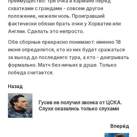
преимущество: три очка в кармане перед
схватками с грандами - совсем другое
положение, нежели ноль. Проигравший
фактически обязан брать очки у Хорватии или
Англии. Сделать это непросто.
Обе сборные прекрасно понимают: именно 18
июня определится, кто из них будет сражаться
за выход до последнего тура, а кто - доигрывать
формально. Матч без ничьих в душе. Только
победа считается.
читать
Назад
еще
Гусев не получил звонка от ЦСКА.
Пр
Слухи оказались только слухами
нов
Вперёд