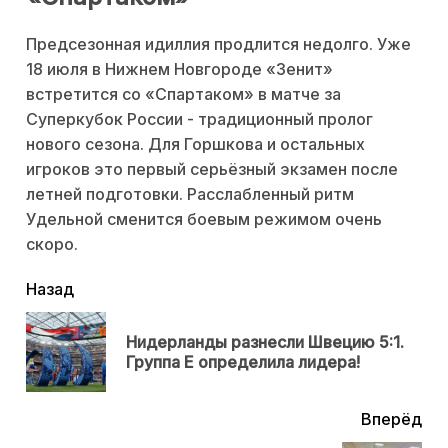
Предсезонная идиллия продлится недолго. Уже
18 июля в Нижнем Новгороде «Зенит»
встретится со «Спартаком» в матче за
Суперкубок России - традиционный пролог
нового сезона. Для Горшкова и остальных
игроков это первый серьёзный экзамен после
летней подготовки. Расслабленный ритм
Удельной сменится боевым режимом очень
скоро.
читать
Назад
еще
Нидерланды разнесли Швецию 5:1.
Пр
Группа E определила лидера!
нов
Вперёд