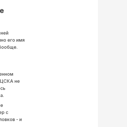
е
вней
нно его имя
 Вообще.
венном
 ЦСКА не
ись
а.
ме
ер с
овков - и