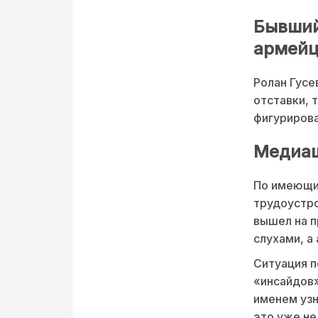
Бывший
армейце
Ролан Гусе
отставки, 
фигурирова
Медиаш
По имеющим
трудоустро
вышел на п
слухами, а
Ситуация п
«инсайдов»
именем узн
это уже не