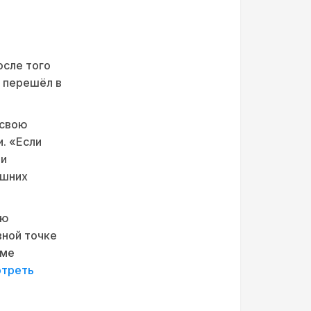
осле того
е перешёл в
 свою
. «Если
ми
ишних
ую
вной точке
име
отреть