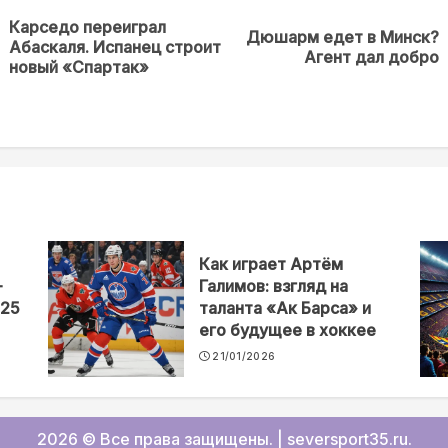
Карседо переиграл
Дюшарм едет в Минск?
Предыдущая
Next
Абаскаля. Испанец строит
Агент дал добро
новость
post:
новый «Спартак»
Как играет Артём
—
Галимов: взгляд на
025
таланта «Ак Барса» и
его будущее в хоккее
21/01/2026
2026 © Все права защищены.
|
seversport35.ru
.