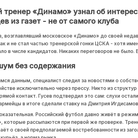
 тренер «Динамо» узнал об интерес
в из газет - не от самого клуба
в, возглавлявший московское «Динамо» до своей неда
так и не стал частью тренерской гонки ЦСКА - хотя име
ло в числе кандидатов. Никаких переговоров не было.
ум без содержания
ся данным, специалист следил за новостями о собст
йстве исключительно через прессу. Никто из структур
рямой контакт. Гусев подтвердил это сам: слухи остал
 армейцы в итоге сделали ставку на Дмитрия Игдисамов
оказательная. Российский футбол давно живёт в режи
, которые рассыпаются при первой же проверке. Трен
аёт о своей предполагаемой востребованности из загол
 курьёз, а норма рынка.