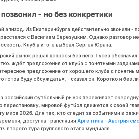
позвонил - но без конкретики
ой эпизод. Из Екатеринбурга действительно звонили - п
 расстался с Василием Березуцким. Однако разговор н
оскость. Клуб в итоге выбрал Сергея Юрана.
рский рынок решал вопросы без него, Гусев обозначил
тко: ждёт предложения от клуба с понятными задачами
нтересное предложение от хорошего клуба с понятны
то готов буду обсуждать», - сказал он. Коротко и без л
ка российский футбольный рынок переживает очередн
 перестановку, мировой футбол движется к своей гла
ту мира 2026. Для тех, кто следит за событиями в реж
времени, доступна трансляция
Аргентина - Австрия см
тч второго тура группового этапа мундиаля.