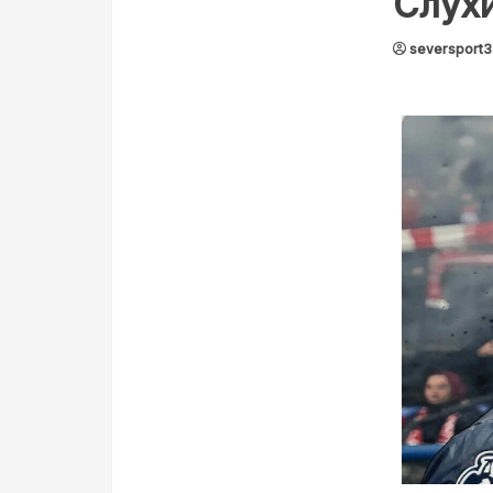
Слухи
seversport3