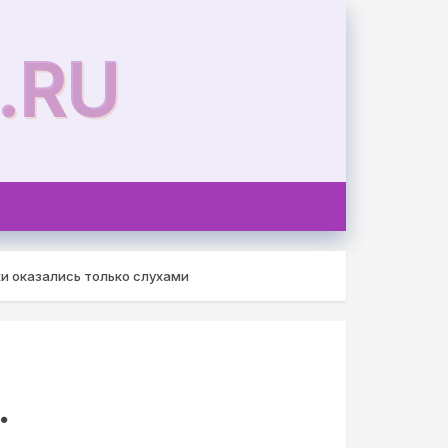
.RU
хи оказались только слухами
.