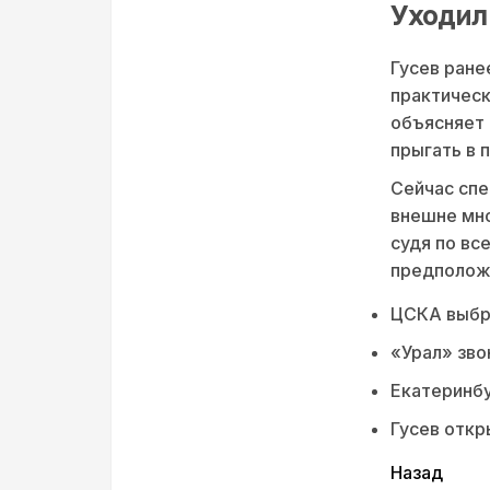
Уходил 
Гусев ране
практическ
объясняет 
прыгать в 
Сейчас спе
внешне мно
судя по вс
предположе
ЦСКА выбра
«Урал» зво
Екатеринбу
Гусев откр
читать
Назад