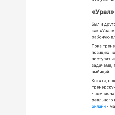
«Урал» 
Был и друг
как «Урал»
рабочую пл
Пока трене
позицию чё
поступит и
задачами, 
амбиций.
Кстати, по
тренерскую
- чемпиона
реального 
онлайн
- ма