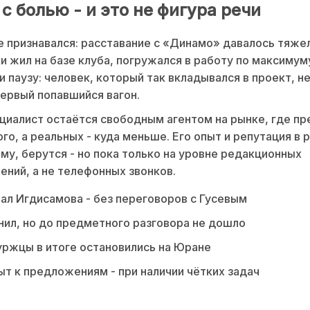
с болью - и это не фигура речи
е признавался: расставание с «Динамо» давалось тяже
и жил на базе клуба, погружался в работу по максимум
и паузу: человек, который так вкладывался в проект, н
первый попавшийся вагон.
циалист остаётся свободным агентом на рынке, где п
го, а реальных - куда меньше. Его опыт и репутация в 
ему, берутся - но пока только на уровне редакционных
ний, а не телефонных звонков.
л Игдисамова - без переговоров с Гусевым
нил, но до предметного разговора не дошло
ржцы в итоге остановились на Юране
ыт к предложениям - при наличии чётких задач