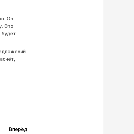
ло. Он
у. Это
е будет
редложений
расчёт,
Вперёд