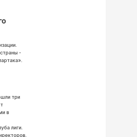
го
изации.
страны -
партака».
ошли три
нт
ми в
уба лиги.
иректоров.