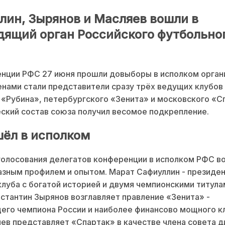
лин, Зырянов и Масляев вошли в
дящий орган Российского футбольно
нции РФС 27 июня прошли довыборы в исполком орган
нами стали представители сразу трёх ведущих клубов 
 «Рубина», петербургского «Зенита» и московского «С
ский состав союза получил весомое подкрепление.
шёл в исполком
голосования делегатов конференции в исполком РФС в
азным профилем и опытом. Марат Сафиуллин - президе
клуба с богатой историей и двумя чемпионскими титула
нстантин Зырянов возглавляет правление «Зенита» -
го чемпиона России и наиболее финансово мощного кл
ев представляет «Спартак» в качестве члена совета д