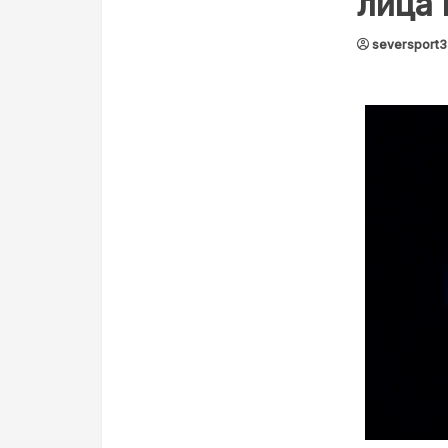
лица 
seversport3