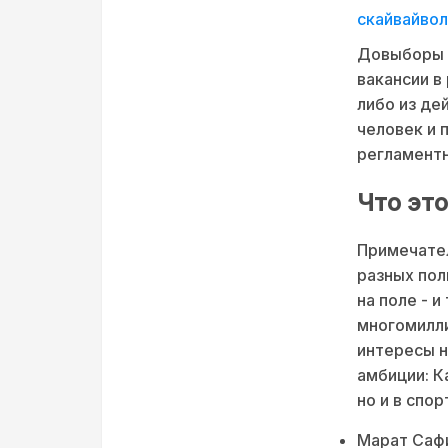
скайвайвол
Довыборы -
вакансии в
либо из де
человек и 
регламентн
Что это
Примечател
разных пол
на поле - 
многомилл
интересы н
амбиции: К
но и в спо
Марат Сафи