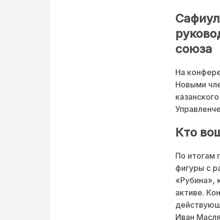
Сафиул
руково
союза
На конфере
Новыми чле
казанского
Управленче
Кто во
По итогам 
фигуры с р
«Рубина», 
активе. Ко
действующе
Иван Масля