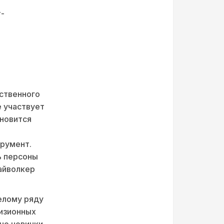
т-
ственного
е участвует
ановится
трумент.
ь персоны
вайволкер
елому ряду
визионных
но новички