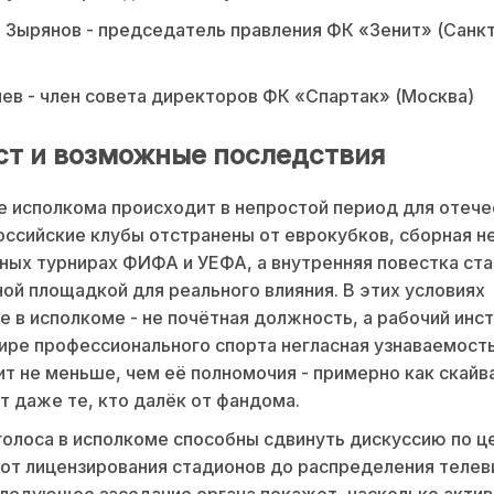
 Зырянов - председатель правления ФК «Зенит» (Санк
)
ев - член совета директоров ФК «Спартак» (Москва)
ст и возможные последствия
 исполкома происходит в непростой период для отече
оссийские клубы отстранены от еврокубков, сборная н
ных турнирах ФИФА и УЕФА, а внутренняя повестка ст
ой площадкой для реального влияния. В этих условиях
е в исполкоме - не почётная должность, а рабочий инс
мире профессионального спорта негласная узнаваемост
ит не меньше, чем её полномочия - примерно как скай
т даже те, кто далёк от фандома.
голоса в исполкоме способны сдвинуть дискуссию по ц
 от лицензирования стадионов до распределения теле
ледующее заседание органа покажет, насколько актив