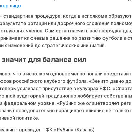
кер лицо
 стандартная процедура, когда в исполкоме образуют
 результате ротации или досрочного сложения полномо
йствующих членов. Сам орган насчитывает порядка дв
принимает ключевые решения по развитию футбола в ст
ых изменений до стратегических инициатив.
 значит для баланса сил
ьно, что в исполком одновременно попали представит
юсов российского клубного футбола. «Зенит» давно д
и теперь усиливает присутствие в кулуарах РФС. «Спарта
ионной аудиторией традиционно лоббирует собственн
а федеральном уровне. «Рубин» же олицетворяет рег
азань последовательно наращивает влияние не только в
ртивной политике.
уллин - президент ФК «Рубин» (Казань)