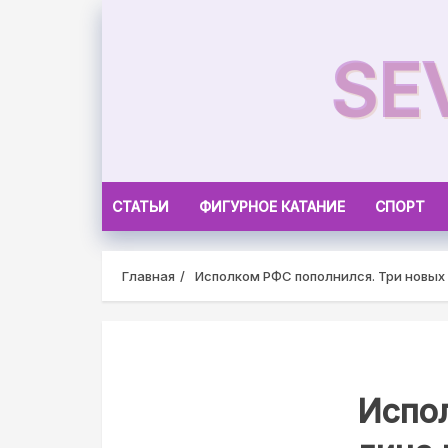
Skip
to
SE
content
СТАТЬИ
ФИГУРНОЕ КАТАНИЕ
СПОРТ
Главная
Исполком РФС пополнился. Три новых 
Испо