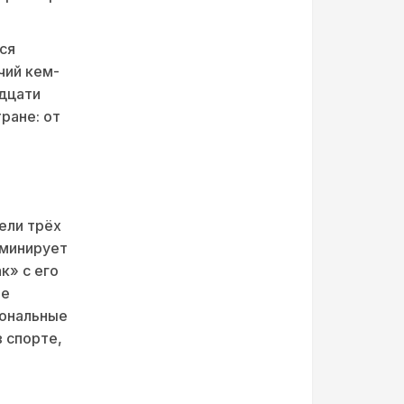
ся
чий кем-
адцати
ране: от
ели трёх
оминирует
к» с его
ые
иональные
 спорте,