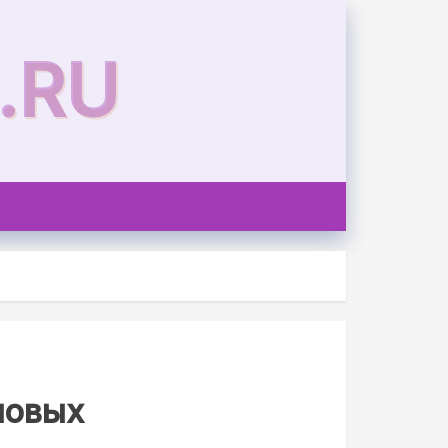
.RU
новых