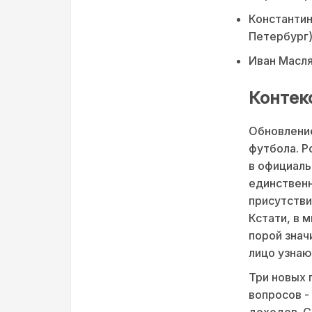
Константин
Петербург
Иван Масля
Контек
Обновление
футбола. Р
в официаль
единственн
присутстви
Кстати, в 
порой знач
лицо узнаю
Три новых 
вопросов -
доходов. С