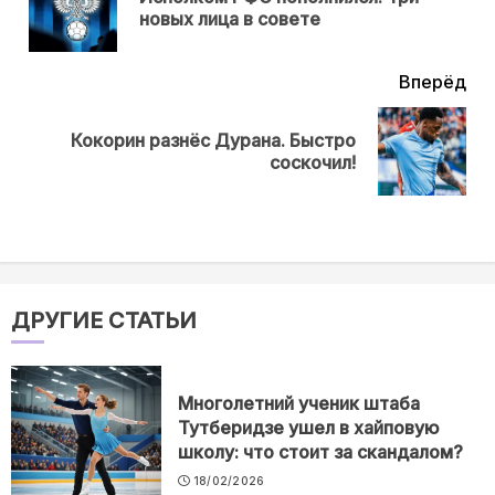
Пр
новых лица в совете
нов
Вперёд
Кокорин разнёс Дурана. Быстро
Next
соскочил!
post:
ДРУГИЕ СТАТЬИ
Многолетний ученик штаба
Тутберидзе ушел в хайповую
школу: что стоит за скандалом?
18/02/2026