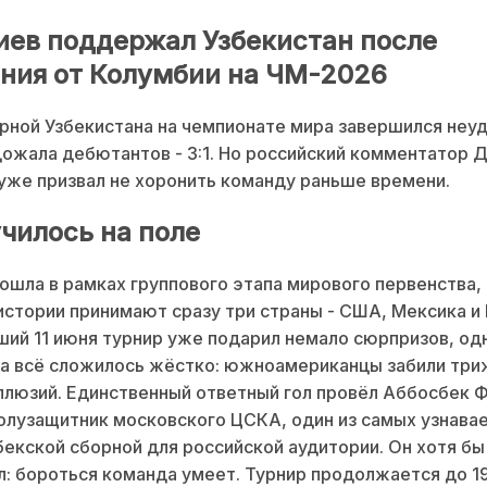
иев поддержал Узбекистан после
ния от Колумбии на ЧМ-2026
ной Узбекистана на чемпионате мира завершился неуд
ожала дебютантов - 3:1. Но российский комментатор 
уже призвал не хоронить команду раньше времени.
училось на поле
ошла в рамках группового этапа мирового первенства,
истории принимают сразу три страны - США, Мексика и 
ий 11 июня турнир уже подарил немало сюрпризов, од
а всё сложилось жёстко: южноамериканцы забили три
ллюзий. Единственный ответный гол провёл Аббосбек 
олузащитник московского ЦСКА, один из самых узнава
бекской сборной для российской аудитории. Он хотя бы
: бороться команда умеет. Турнир продолжается до 19