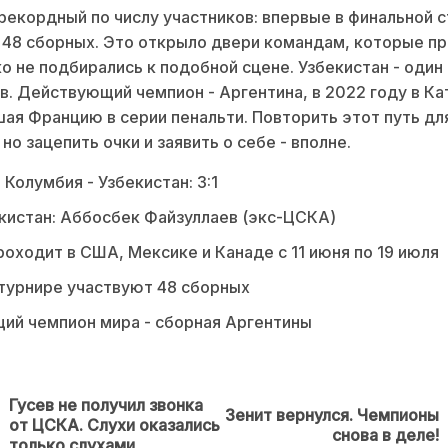
рекордный по числу участников: впервые в финальной 
 48 сборных. Это открыло двери командам, которые п
о не подбирались к подобной сцене. Узбекистан - один 
. Действующий чемпион - Аргентина, в 2022 году в Ка
ая Францию в серии пенальти. Повторить этот путь дл
но зацепить очки и заявить о себе - вполне.
 Колумбия - Узбекистан: 3:1
екистан: Аббосбек Файзуллаев (экс-ЦСКА)
оходит в США, Мексике и Канаде с 11 июня по 19 июля
турнире участвуют 48 сборных
ий чемпион мира - сборная Аргентины
Гусев не получил звонка
Зенит вернулся. Чемпионы
Предыдущая
Next
от ЦСКА. Слухи оказались
снова в деле!
новость
post:
только слухами