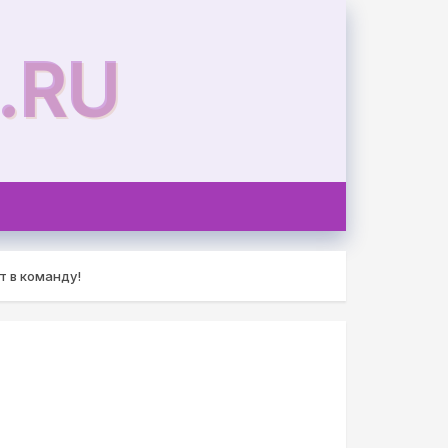
.RU
т в команду!