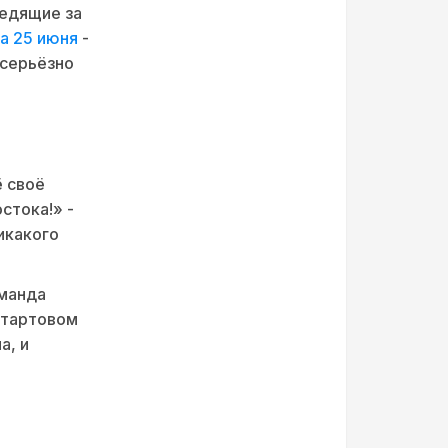
ледящие за
а 25 июня
-
 серьёзно
ё своё
стока!» -
икакого
оманда
стартовом
а, и