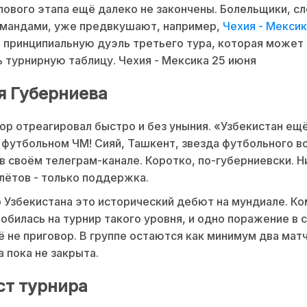
пового этапа ещё далеко не закончены. Болельщики, с
омандами, уже предвкушают, например,
Чехия - Мексик
принципиальную дуэль третьего тура, которая может
 турнирную таблицу. Чехия - Мексика 25 июня
я Губерниева
р отреагировал быстро и без уныния. «Узбекистан ещ
 футбольном ЧМ! Сияй, Ташкент, звезда футбольного во
 в своём телеграм-канале. Коротко, по-губерниевски. Н
лётов - только поддержка.
 Узбекистана это исторический дебют на мундиале. К
обилась на турнир такого уровня, и одно поражение в 
ё не приговор. В группе остаются как минимум два матч
 пока не закрыта.
ст турнира