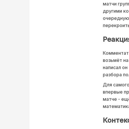
матчи груп
другими к
очередную 
перекроить
Реакци
Комментато
возьмёт на
написал он
разбора по
Для самого
впервые пр
матче - ещ
математика
Контек