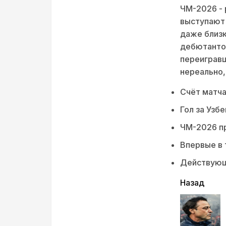
ЧМ-2026 - 
выступают
даже близк
дебютантов
переигравш
нереально, 
Счёт матча
Гол за Узб
ЧМ-2026 пр
Впервые в 
Действующ
читать
Назад
еще