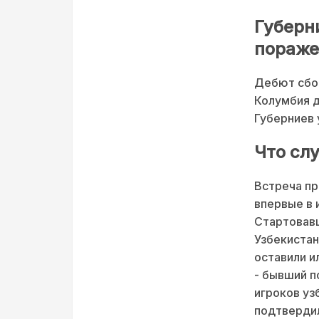
Губерн
пораже
Дебют сбор
Колумбия д
Губерниев 
Что сл
Встреча пр
впервые в 
Стартовавш
Узбекистан
оставили и
- бывший п
игроков уз
подтвердил