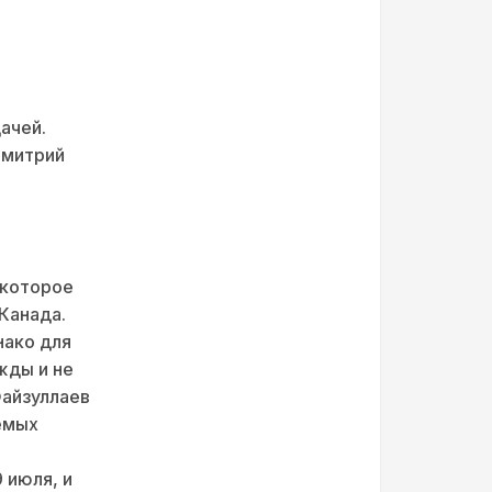
ачей.
Дмитрий
 которое
Канада.
нако для
жды и не
Файзуллаев
емых
 июля, и