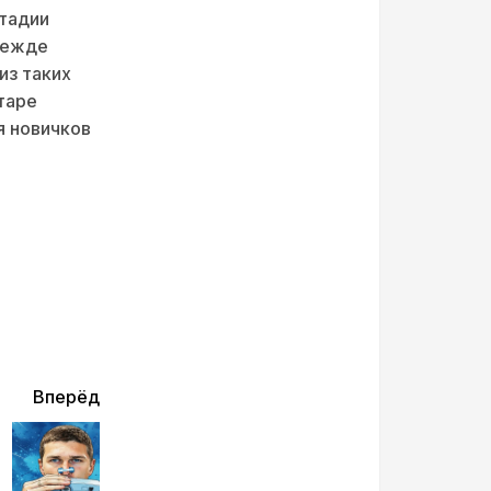
стадии
режде
из таких
таре
я новичков
Вперёд