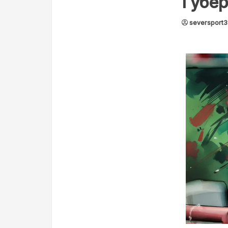
Губер
seversport3